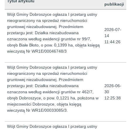
Tytuł artykułu
publikacji
Lista artykułów
Wójt Gminy Dobroszyce ogłasza I przetarg ustny
nieograniczony na sprzedaż nieruchomości
gruntowej niezabudowanej. Przedmiotem
2026-07-
przetargu jest: Działka niezabudowana
14
oznaczona według ewidencji gruntów nr 99/7,
11:44:26
obręb Białe Błoto, o pow. 0,1399 ha, objęta księgą
wieczystą Nr WR1E/00046748/3
Wójt Gminy Dobroszyce ogłasza I przetarg ustny
nieograniczony na sprzedaż nieruchomości
gruntowej niezabudowanej. Przedmiotem
przetargu jest: Działka niezabudowana
2026-06-
oznaczona według ewidencji gruntów nr 462/7,
30
obręb Dobroszyce, o pow. 0,1221 ha, położona w
12:25:38
miejscowości Dobroszyce, objęta księgą
wieczystą Nr WR1E/00033085/3.
Wójt Gminy Dobroszyce ogłasza I przetarg ustny