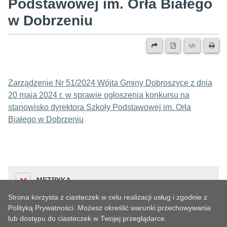
Podstawowej im. Orła Białego
w Dobrzeniu
Zarządzenie Nr 51/2024 Wójta Gminy Dobroszyce z dnia
20 maja 2024 r. w sprawie ogłoszenia konkursu na
stanowisko dyrektora Szkoły Podstawowej im. Orła
Białego w Dobrzeniu
METRYKA
Strona korzysta z ciasteczek w celu realizacji usług i zgodnie z
Polityką Prywatności. Możesz określić warunki przechowywania
lub dostępu do ciasteczek w Twojej przeglądarce.
Liczba odwiedzin
HISTORIA ZMIAN